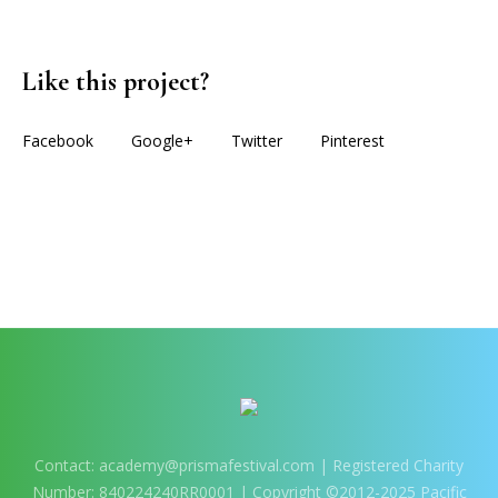
Like this project?
Facebook
Google+
Twitter
Pinterest
More projects
Contact:
academy@prismafestival.com
| Registered Charity
Number: 840224240RR0001 | Copyright ©2012-2025 Pacific