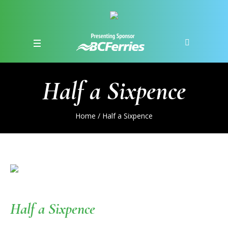
Half a Sixpence
Home
/
Half a Sixpence
Half a Sixpence